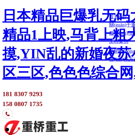
日本精品巨爆乳无码大
首頁(yè)
關(guān)于
精品1上映,马背上粗
服務(wù)項(x
工程案例
摸,YIN乱的新婚夜
新聞動(dòng)
聯(lián)系
区三区,色色色综合网
181 8307 9293
158 0807 1735