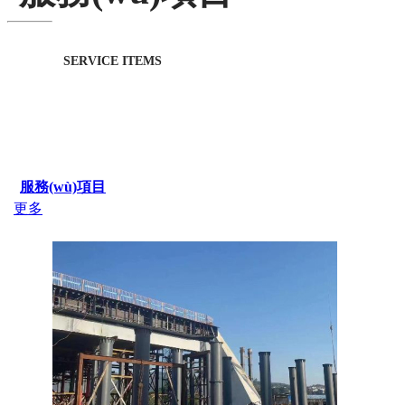
SERVICE ITEMS
服務(wù)項目
更多