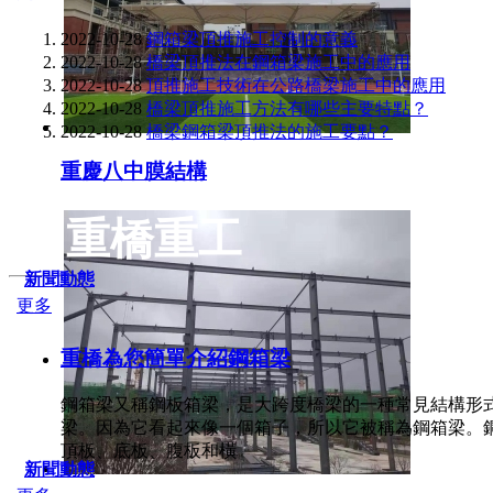
2022-10-28
鋼箱梁頂推施工控制的意義
2022-10-28
橋梁頂推法在鋼箱梁施工中的應用
2022-10-28
頂推施工技術在公路橋梁施工中的應用
2022-10-28
橋梁頂推施工方法有哪些主要特點？
2022-10-28
橋梁鋼箱梁頂推法的施工要點？
重慶八中膜結構
重橋重工
新聞動態
更多
重橋為您簡單介紹鋼箱梁
鋼箱梁又稱鋼板箱梁，是大跨度橋梁的一種常見結構形
梁。因為它看起來像一個箱子，所以它被稱為鋼箱梁。
頂板、底板、腹板和橫
新聞動態