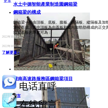
更多
水土中德智能產業制造園鋼箱梁
鋼箱梁的構成
鋼箱梁一般由頂板、底板、腹板、橫隔板、縱隔板及加
連接而成。其中頂板為由蓋板和縱向加勁肋構成的正交
箱梁各板的厚度可為：
2022年10月28日
2022年10月28日
了解更多+
潼南高速路服務區鋼箱梁項目
电话直呼
在線留言
在线留言
更多