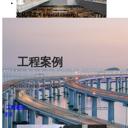
文化理念/Cultural concept
堅持“以精為本、以誠為信、以恒為贏”的文化理念
科技創新/innovation
工程案例
貴州貴陽機場高速鋼箱梁施工
建一項工程，樹一座豐碑；攜手鼎嘉，共創美好新天地
PROJECT PERFORMANCE
工程案例
更多