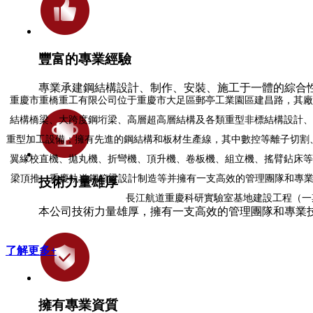
豐富的專業經驗
專業承建鋼結構設計、制作、安裝、施工于一體的綜合
重慶市重橋重工有限公司位于重慶市大足區郵亭工業園區建昌路，其廠房
結構橋梁、大跨度鋼垳梁、高層超高層結構及各類重型非標結構設計、
重型加工設備；擁有先進的鋼結構和板材生產線，其中數控等離子切割
翼緣校直機、拋丸機、折彎機、頂升機、卷板機、組立機、搖臂鉆床等
梁頂推、重慶軌道鋼箱梁設計制造等并擁有一支高效的管理團隊和專業
技術力量雄厚
長江航道重慶科研實驗室基地建設工程（一期
本公司技術力量雄厚，擁有一支高效的管理團隊和專業
了解更多+
擁有專業資質