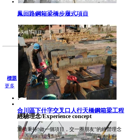
園）、水滴橋（四川省廣元市昭化區環湖旅游公路）、重慶梁平至四川
鳳回路鋼箱梁橋步履式項目
蓮樞紐工程）、廣安市廣安區蓮花橋工程、蒼溪至巴中高速公路橋項目
公園人行天橋等項目。
標題
更多
合川區下什字交叉口人行天橋鋼箱梁工程
經驗理念/Experience concept
重橋秉持“做一個項目，交一圈朋友”的經營理念