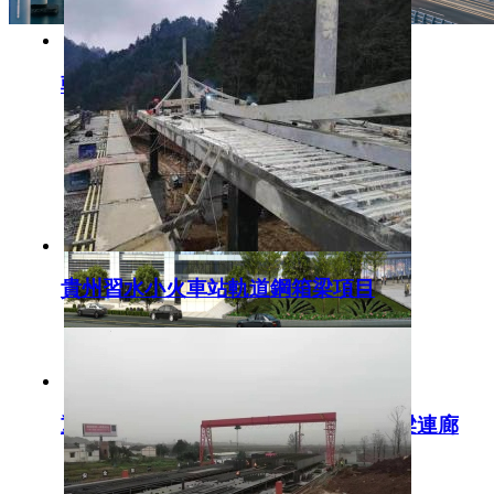
朝陽小學人行天橋鋼箱梁施工
貴州習水小火車站軌道鋼箱梁項目
重慶涪陵西站客運換乘樞紐軌道鋼箱梁連廊