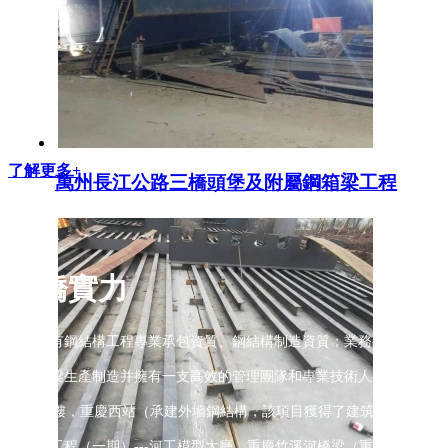
了解更多+
萬州長江公路三橋頭堡及附屬鋼箱梁工程
重橋實力
公司具有鋼結構工程專業承包資質、鋼結構制造資質；業務有：重慶鋼箱
道鋼箱梁生產制造并擁有一支高效的管理團隊和專業技術人才，近年承
T3過夜樓，重慶西站（承建外墻鋼結構，該項目獲得了建筑‘魯班獎’）
地建設工程（一期）---河工模型大廳、重慶竹溪河橋梁（重慶市北碚