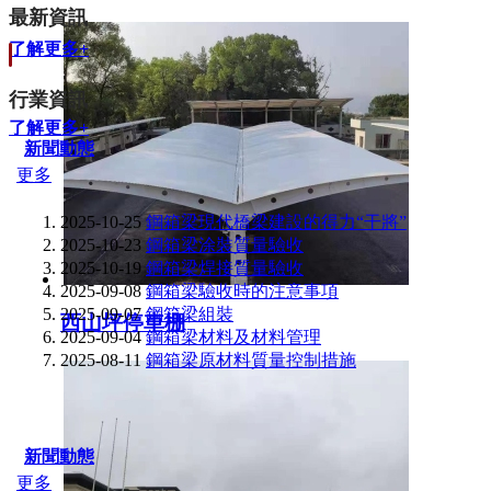
最新資訊
了解更多+
行業資訊
了解更多+
新聞動態
更多
2025-10-25
鋼箱梁現代橋梁建設的得力“干將”
2025-10-23
鋼箱梁涂裝質量驗收
2025-10-19
鋼箱梁焊接質量驗收
2025-09-08
鋼箱梁驗收時的注意事項
2025-09-07
鋼箱梁組裝
西山坪停車棚
2025-09-04
鋼箱梁材料及材料管理
2025-08-11
鋼箱梁原材料質量控制措施
新聞動態
更多