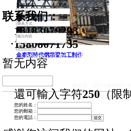
您的姓名
联系我们：
聯系方式
*
18183079293
備注內容
15808071735
金泰彩時代鋼箱梁加工制作
18183079293（張經理）1580
暂无内容
公司地址： 重慶市大足區郵
備案號：
渝ICP備2022011
還可輸入字符
250
（限制
關鍵詞：重慶鋼箱梁,重慶橋梁頂推
您的姓名：
您的郵箱：
您的電話：