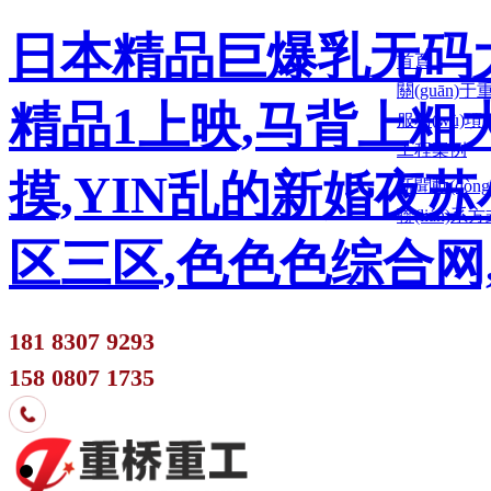
日本精品巨爆乳无码大
首頁
關(guān)于
精品1上映,马背上粗
服務(wù)項(x
工程案例
摸,YIN乱的新婚夜
新聞動(dòng)
聯(lián)系
区三区,色色色综合网
181 8307 9293
158 0807 1735